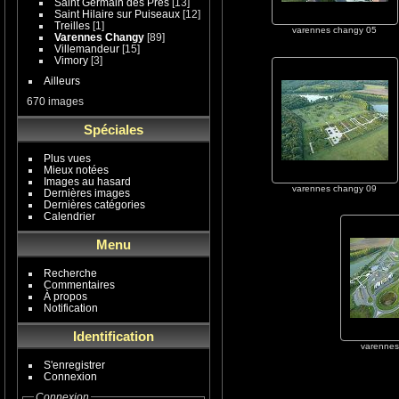
Saint Germain des Prés
[13]
Saint Hilaire sur Puiseaux
[12]
Treilles
[1]
varennes changy 05
Varennes Changy
[89]
Villemandeur
[15]
Vimory
[3]
Ailleurs
670 images
Spéciales
Plus vues
Mieux notées
Images au hasard
varennes changy 09
Dernières images
Dernières catégories
Calendrier
Menu
Recherche
Commentaires
À propos
Notification
Identification
varennes
S'enregistrer
Connexion
Connexion