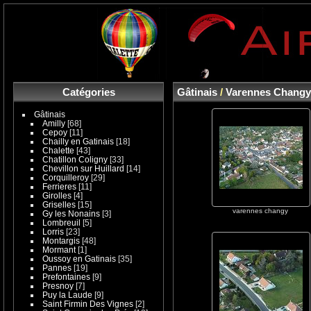
Catégories
Gâtinais
/
Varennes Chang
Gâtinais
Amilly
[68]
Cepoy
[11]
Chailly en Gatinais
[18]
Chalette
[43]
Chatillon Coligny
[33]
Chevillon sur Huillard
[14]
Corquilleroy
[29]
Ferrieres
[11]
Girolles
[4]
Griselles
[15]
varennes changy
Gy les Nonains
[3]
Lombreuil
[5]
Lorris
[23]
Montargis
[48]
Mormant
[1]
Oussoy en Gatinais
[35]
Pannes
[19]
Prefontaines
[9]
Presnoy
[7]
Puy la Laude
[9]
Saint Firmin Des Vignes
[2]